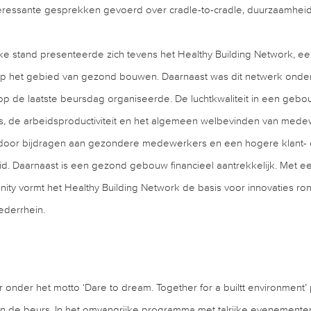
eressante gesprekken gevoerd over cradle-to-cradle, duurzaamhei
 stand presenteerde zich tevens het Healthy Building Network, ee
 op het gebied van gezond bouwen. Daarnaast was dit netwerk ond
op de laatste beursdag organiseerde. De luchtkwaliteit in een gebo
es, de arbeidsproductiviteit en het algemeen welbevinden van mede
oor bijdragen aan gezondere medewerkers en een hogere klant-
 Daarnaast is een gezond gebouw financieel aantrekkelijk. Met e
ity vormt het Healthy Building Network de basis voor innovaties
ederrhein.
onder het motto ‘Dare to dream. Together for a builtt environment’
van de beurs. In het omvangrijke programma met talrijke evenemente