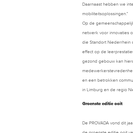
Daarnaast hebben we int
mobiliteitsoplossingen.”
Op de gemeenschappelijke
netwerk voor innovaties
die Standort Niederrhein 
effect op de leerprestati
gezond gebouw kan hierd
medewerkerstevredenheid.
en een betrokken commun
in Limburg en de regio Ni
Groenste editie ooit
De PROVADA vond dit jaar 
de groenste editie ooit 