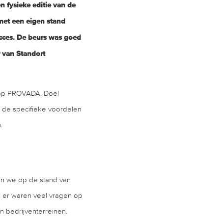
n fysieke editie van de
met een eigen stand
cces. De beurs was goed
r van Standort
 op PROVADA. Doel
, de specifieke voordelen
.
en we op de stand van
 er waren veel vragen op
n bedrijventerreinen.