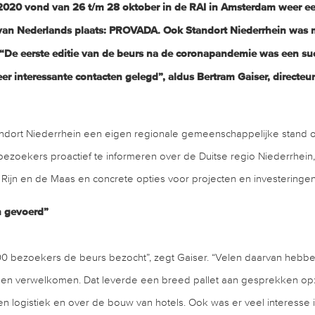
n 2020 vond van 26 t/m 28 oktober in de RAI in Amsterdam weer ee
van Nederlands plaats: PROVADA. Ook Standort Niederrhein was 
 “De eerste editie van de beurs na de coronapandemie was een su
r interessante contacten gelegd”, aldus Bertram Gaiser, directeu
andort Niederrhein een eigen regionale gemeenschappelijke stand
ezoekers proactief te informeren over de Duitse regio Niederrhein
Rijn en de Maas en concrete opties voor projecten en investeringen
n gevoerd”
.000 bezoekers de beurs bezocht”, zegt Gaiser. “Velen daarvan hebb
en verwelkomen. Dat leverde een breed pallet aan gesprekken op:
en logistiek en over de bouw van hotels. Ook was er veel interesse i