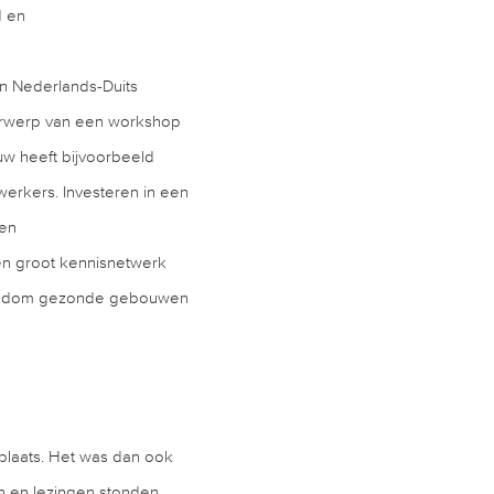
d en
n Nederlands-Duits
erwerp van een workshop
uw heeft bijvoorbeeld
werkers. Investeren in een
 en
en groot kennisnetwerk
 rondom gezonde gebouwen
 plaats. Het was dan ook
n en lezingen stonden