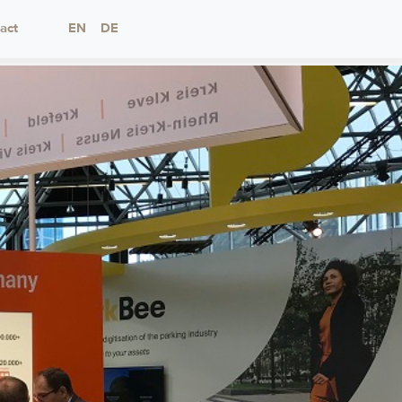
act
EN
DE