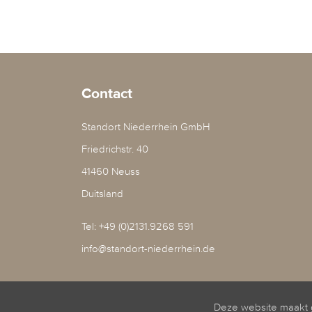
Contact
Standort Niederrhein GmbH
Friedrichstr. 40
41460 Neuss
Duitsland
Tel: +49 (0)2131.9268 591
info@standort-niederrhein.de
Deze website maakt g
Uw gids op