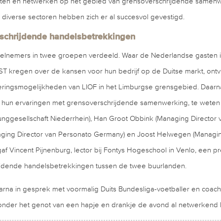
jecten en netwerken op het gebied van grensoverschrijdende samenw
 diverse sectoren hebben zich er al succesvol gevestigd.
rschrijdende handelsbetrekkingen
lnemers in twee groepen verdeeld. Waar de Nederlandse gasten in
T kregen over de kansen voor hun bedrijf op de Duitse markt, ont
cieringsmogelijkheden van LIOF in het Limburgse grensgebied. Daarn
hun ervaringen met grensoverschrijdende samenwerking, te weten 
nggesellschaft Niederrhein), Han Groot Obbink (Managing Director 
ging Director van Personato Germany) en Joost Helwegen (Managin
gaf Vincent Pijnenburg, lector bij Fontys Hogeschool in Venlo, een p
ijdende handelsbetrekkingen tussen de twee buurlanden.
rna in gesprek met voormalig Duits Bundesliga-voetballer en coach
nder het genot van een hapje en drankje de avond al netwerkend k