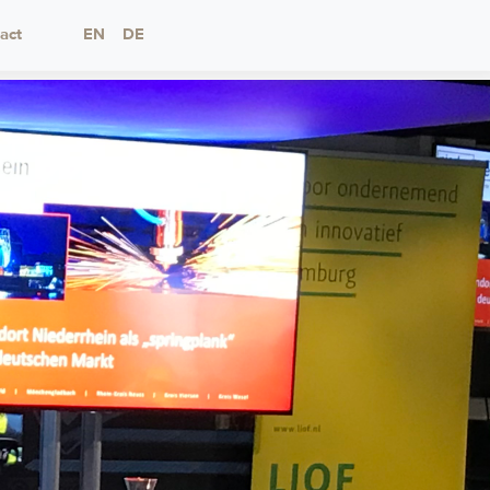
act
EN
DE