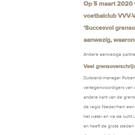
Op 5 maart 2020 v
voetbalclub VVV-V
‘Succesvol grenso
aanwezig, waaron
Andere aanwezige partne
Veel grensoverschrij
Duitsland-manager Robert
vertegenwoordigers van d
andere kant van de gren
de regio Niederrhein een 
het water en via de luch
en heeft de grote steden 