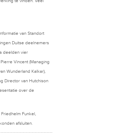
erking te vinden. Veel
formatie van Standort
vingen Duitse deelnemers
a deelden vier
Pierre Vincent (Managing
van Wunderland Kalkar),
g Director van Hutchison
resentatie over de
 Friedhelm Funkel,
onden afsluiten.