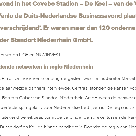
ond in het Covebo Stadion – De Koel – van de
enlo de Duits-Nederlandse Businessavond plaat
verschrijdend’. Er waren meer dan 120 ondern
der Standort Niederrhein GmbH.
rs waren LIOF en NRW.INVEST.
dende netwerken in regio Niederrhein
 Pinior van VVV-Venlo ontving de gasten, waarna moderator Marce
e aanwezige partners interviewde. Centraal stonden de kansen voo
s. Bertram Gaiser van Standort Niederrhein GmbH wees de aanwez
perfecte springplank voor Nederlandse bedrijven is. De regio is via
t uitstekend bereikbaar, vormt de verbindende schakel tussen de Ra
Düsseldorf en Keulen binnen handbereik. Doordat de regio aan Nede