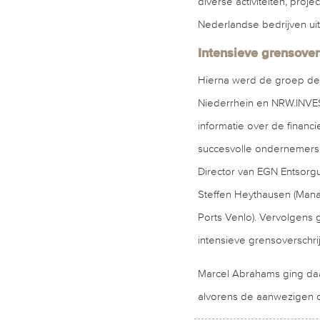
diverse activiteiten, pro
Nederlandse bedrijven uit
Intensieve grensove
Hierna werd de groep dee
Niederrhein en NRW.INVES
informatie over de finan
succesvolle ondernemers 
Director van EGN Entsorgu
Steffen Heythausen (Mana
Ports Venlo). Vervolgens 
intensieve grensoverschr
Marcel Abrahams ging daa
alvorens de aanwezigen o