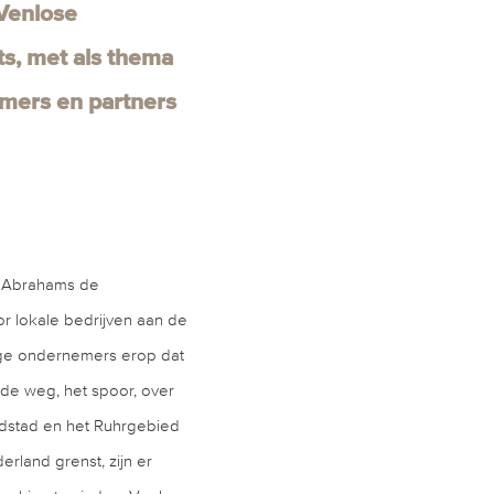
 Venlose
s, met als thema
emers en partners
l Abrahams de
r lokale bedrijven aan de
ige ondernemers erop dat
 de weg, het spoor, over
ndstad en het Ruhrgebied
rland grenst, zijn er