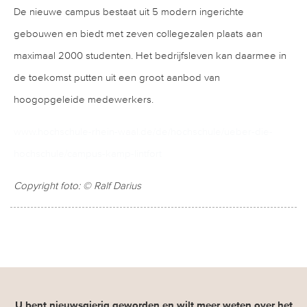
De nieuwe campus bestaat uit 5 modern ingerichte
gebouwen en biedt met zeven collegezalen plaats aan
maximaal 2000 studenten. Het bedrijfsleven kan daarmee in
de toekomst putten uit een groot aanbod van
hoogopgeleide medewerkers.
www.hochschule-rhein-waal.de/de/hochschule/ueber-die-
hochschule/campus-kamp-lintfort
Copyright foto: © Ralf Darius
U bent nieuwsgierig geworden en wilt meer weten over het